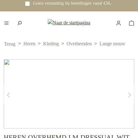
Gratis verzending bij bestellingen vanaf €50,-
e hoofdinhoud
Heren
Kleding
Overhemden
Lange mouw
Terug
HEREN OVERHEMD LM DRESSUAL WIT