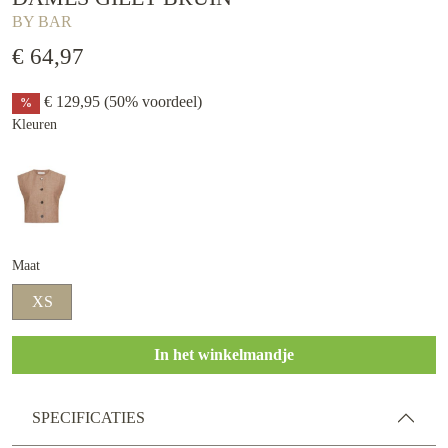
BY BAR
€ 64,97
€ 129,95
(50% voordeel)
%
Kleuren
Maat
XS
In het winkelmandje
SPECIFICATIES