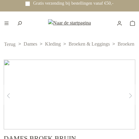
Gratis verzending bij bestellingen vanaf €50,-
e hoofdinhoud
Dames
Kleding
Broeken & Leggings
Broeken
Terug
DAMES BROEK BRUIN