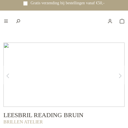
Gratis verzending bij bestellingen vanaf €50,-
e hoofdinhoud
LEESBRIL READING BRUIN
BRILLEN ATELIER