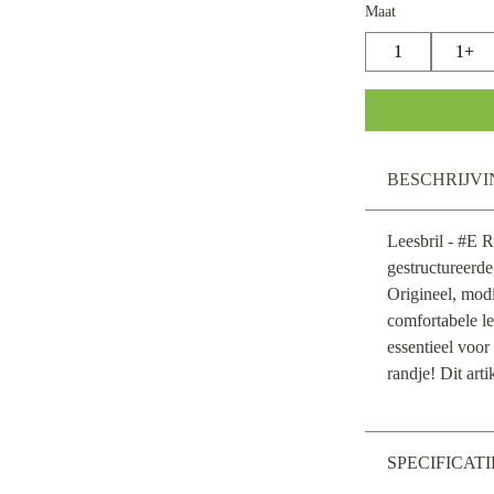
Maat
1
1+
BESCHRIJVI
Leesbril - #E 
gestructureerd
Origineel, mod
comfortabele le
essentieel voor
randje! Dit arti
SPECIFICATI