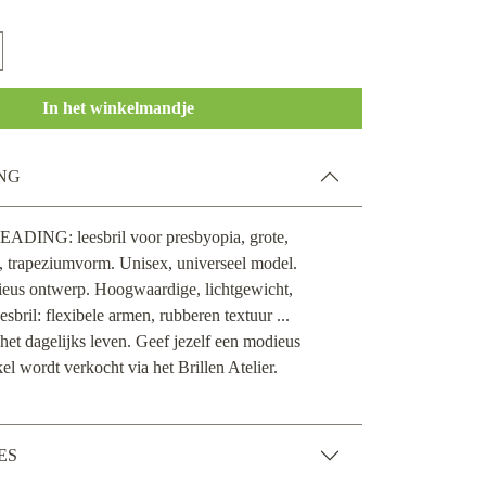
In het winkelmandje
NG
READING: leesbril voor presbyopia, grote,
e, trapeziumvorm. Unisex, universeel model.
ieus ontwerp. Hoogwaardige, lichtgewicht,
esbril: flexibele armen, rubberen textuur ...
 het dagelijks leven. Geef jezelf een modieus
kel wordt verkocht via het Brillen Atelier.
ES