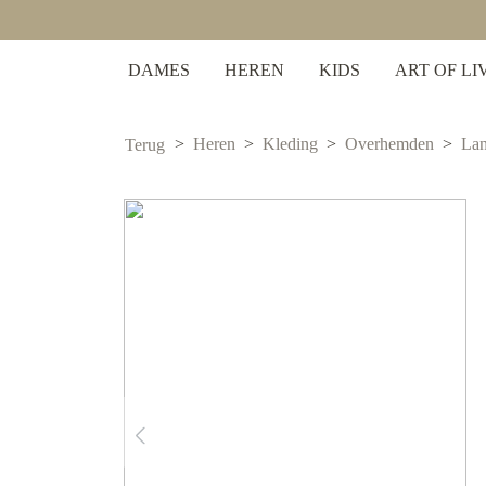
 zoekopdracht
Ga naar de hoofdnavigatie
DAMES
HEREN
KIDS
ART OF LI
Heren
Kleding
Overhemden
La
Terug