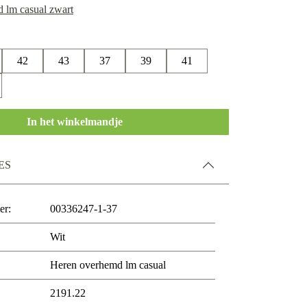
42
43
37
39
41
In het winkelmandje
ES
er:
00336247-1-37
Wit
Heren overhemd lm casual
2191.22