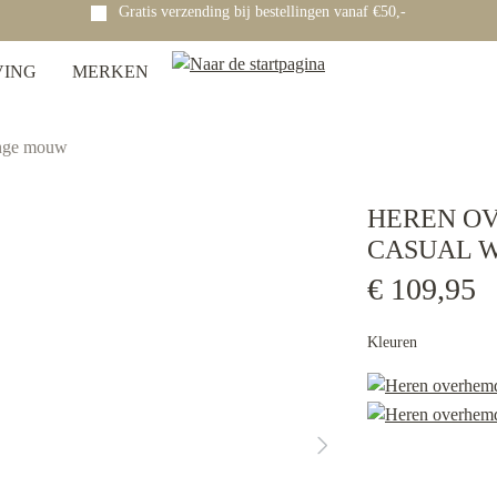
Gratis verzending bij bestellingen vanaf €50,-
VING
MERKEN
nge mouw
HEREN O
CASUAL W
€ 109,95
Kleuren