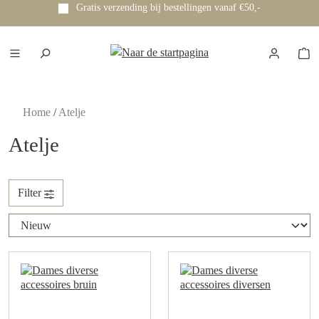
Gratis verzending bij bestellingen vanaf €50,-
e hoofdinhoud
Home
/
Atelje
Atelje
Filter