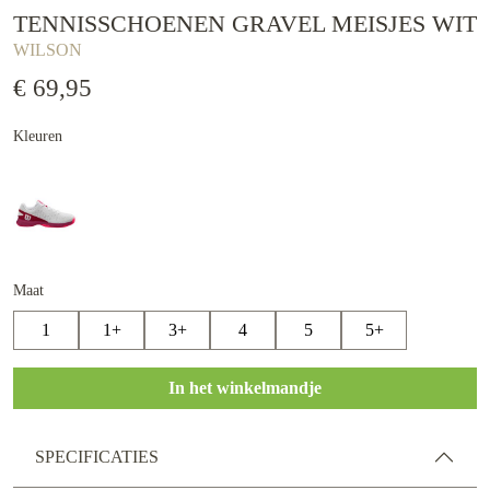
TENNISSCHOENEN GRAVEL MEISJES WIT
WILSON
€ 69,95
Kleuren
Maat
1
1+
3+
4
5
5+
In het winkelmandje
SPECIFICATIES