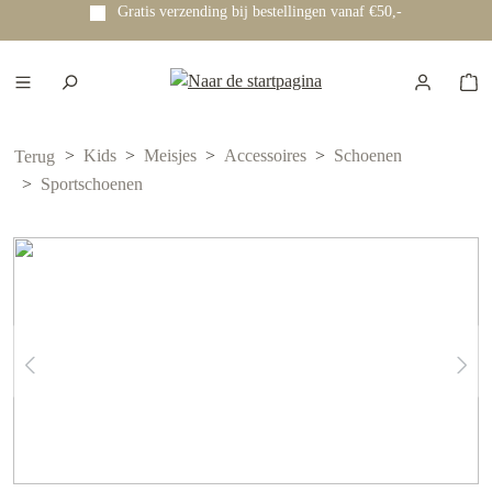
Gratis verzending bij bestellingen vanaf €50,-
e hoofdinhoud
Kids
Meisjes
Accessoires
Schoenen
Terug
Sportschoenen