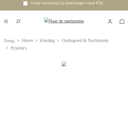
Gratis verzending bij bestellingen vanaf €50,-
e hoofdinhoud
Heren
Kleding
Ondergoed & Nachtmode
Terug
Pyjama's