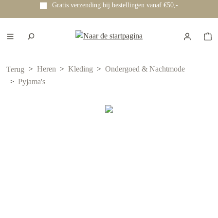
Gratis verzending bij bestellingen vanaf €50,-
e hoofdinhoud
Heren
Kleding
Ondergoed & Nachtmode
Terug
Pyjama's