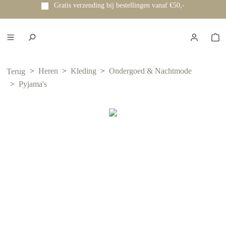
Gratis verzending bij bestellingen vanaf €50,-
e hoofdinhoud
Heren
Kleding
Ondergoed & Nachtmode
Terug
Pyjama's