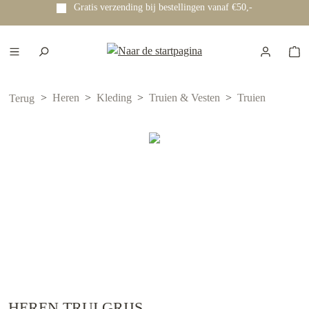
Gratis verzending bij bestellingen vanaf €50,-
e hoofdinhoud
Heren
Kleding
Truien & Vesten
Truien
Terug
HEREN TRUI GRIJS