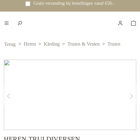
Gratis verzending bij bestellingen vanaf €50,-
e hoofdinhoud
Heren
Kleding
Truien & Vesten
Truien
Terug
HEREN TRUI DIVERSEN