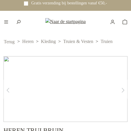
Gratis verzending bij bestellingen vanaf €50,-
e hoofdinhoud
Heren
Kleding
Truien & Vesten
Truien
Terug
HEREN TRUI BRUIN