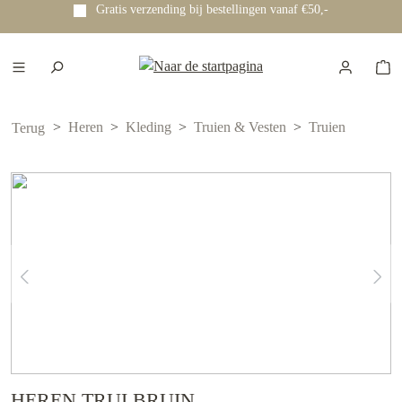
Gratis verzending bij bestellingen vanaf €50,-
e hoofdinhoud
Heren
Kleding
Truien & Vesten
Truien
Terug
HEREN TRUI BRUIN