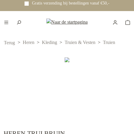
Gratis verzending bij bestellingen vanaf €50,-
e hoofdinhoud
Heren
Kleding
Truien & Vesten
Truien
Terug
HEREN TRUI BRUIN