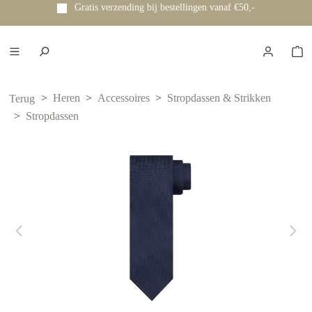
Gratis verzending bij bestellingen vanaf €50,-
e hoofdinhoud
Heren
Accessoires
Stropdassen & Strikken
Terug
Stropdassen