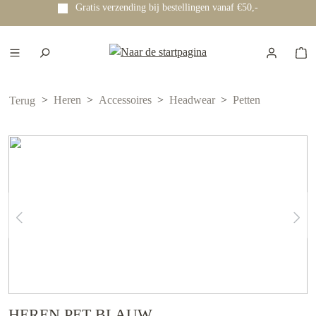
Gratis verzending bij bestellingen vanaf €50,-
e hoofdinhoud
Heren
Accessoires
Headwear
Petten
Terug
HEREN PET BLAUW