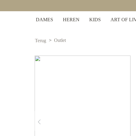
 zoekopdracht
Ga naar de hoofdnavigatie
DAMES
HEREN
KIDS
ART OF LI
Outlet
Terug