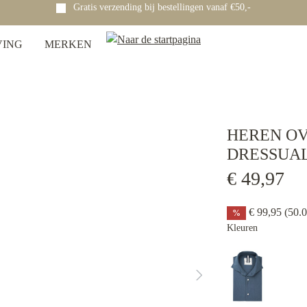
Gratis verzending bij bestellingen vanaf €50,-
VING
MERKEN
HEREN O
DRESSUA
€ 49,97
€ 99,95
(50.
%
Kleuren