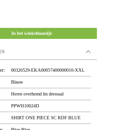
In het winkelmandje
ES
er:
00326529-EKA00057400000010-XXL
Blauw
Heren overhemd lm dressual
PPWH10024D
:
SHIRT ONE PIECE SC RDF BLUE
e:
Blue-Blue