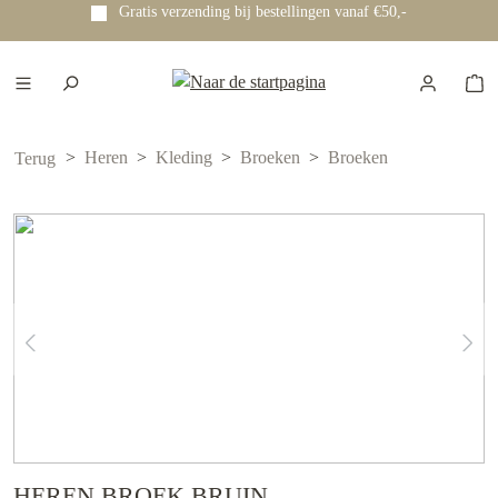
Gratis verzending bij bestellingen vanaf €50,-
e hoofdinhoud
Heren
Kleding
Broeken
Broeken
Terug
HEREN BROEK BRUIN