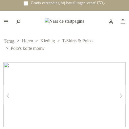
Gratis verzending bij bestellingen vanaf €50,-
e hoofdinhoud
Heren
Kleding
T-Shirts & Polo's
Terug
Polo's korte mouw