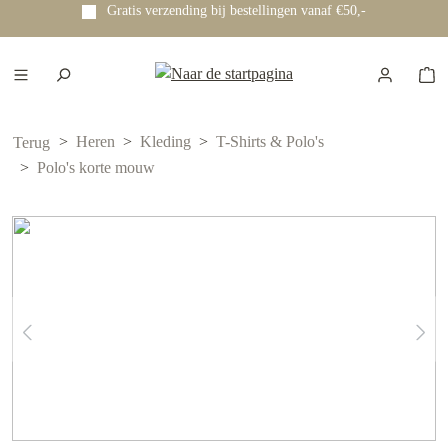
Gratis verzending bij bestellingen vanaf €50,-
e hoofdinhoud
Heren
Kleding
T-Shirts & Polo's
Terug
Polo's korte mouw