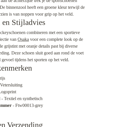
 aan de achterzijde trek je de sportschoenen
De binnenzool heeft een groene kleur terwijl de
zien is van noppen voor grip op het veld.
en Stijladvies
ockeyschoenen combineren met een sportieve
llectie van
Osaka
voor een complete look op de
e grijstint met oranje details past bij diverse
eding. Deze schoen sluit goed aan rond de voet
l gevoel tijdens het sporten op het veld.
kenmerken
ijs
Vetersluiting
Logoprint
l
- Textiel en synthetisch
nummer
- Ftw00013-grey
en Verzending