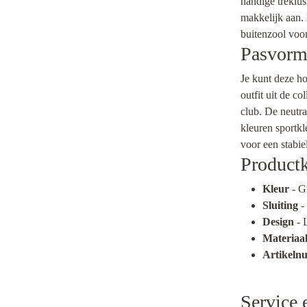
handige treklus
makkelijk aan. 
buitenzool voor
Pasvorm 
Je kunt deze h
outfit uit de co
club. De neutral
kleuren sportkl
voor een stabie
Product
Kleur
- Gr
Sluiting
- 
Design
- 
Materiaa
Artikel
Service 