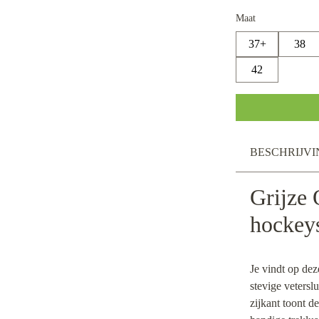
Maat
37+
38
42
BESCHRIJVI
Grijze
hockey
Je vindt op de
stevige vetersl
zijkant toont d