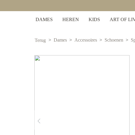
 zoekopdracht
Ga naar de hoofdnavigatie
DAMES
HEREN
KIDS
ART OF LI
Dames
Accessoires
Schoenen
S
Terug