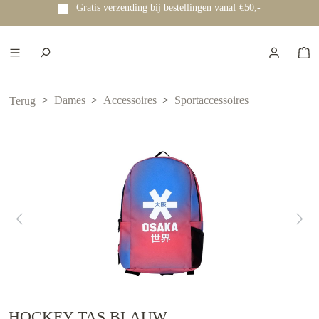
Gratis verzending bij bestellingen vanaf €50,-
e hoofdinhoud
Dames
Accessoires
Sportaccessoires
Terug
HOCKEY TAS BLAUW