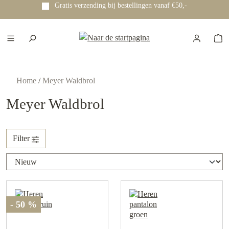
Gratis verzending bij bestellingen vanaf €50,-
e hoofdinhoud
Home
/
Meyer Waldbrol
Meyer Waldbrol
Filter
- 50 %