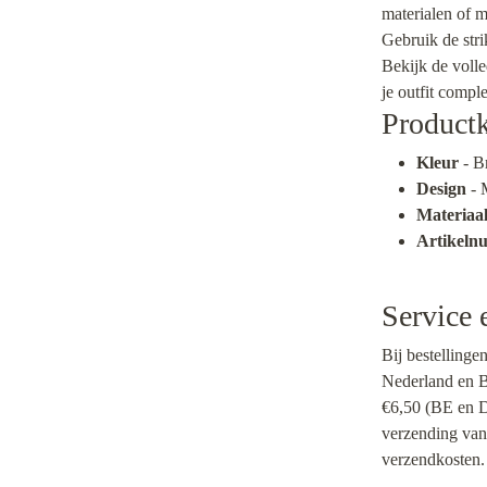
materialen of m
Gebruik de stri
Bekijk de voll
je outfit compl
Product
Kleur
- B
Design
- 
Materiaa
Artikel
Service 
Bij bestellinge
Nederland en Be
€6,50 (BE en D
verzending van
verzendkosten.