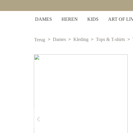
 zoekopdracht
Ga naar de hoofdnavigatie
DAMES
HEREN
KIDS
ART OF LI
Dames
Kleding
Tops & T-shirts
Terug