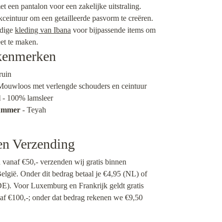
et een pantalon voor een zakelijke uitstraling.
kceintuur om een getailleerde pasvorm te creëren.
edige
kleding van Ibana
voor bijpassende items om
eet te maken.
kenmerken
ruin
Mouwloos met verlengde schouders en ceintuur
l
- 100% lamsleer
nummer
- Teyah
en Verzending
n vanaf €50,- verzenden wij gratis binnen
lgië. Onder dit bedrag betaal je €4,95 (NL) of
E). Voor Luxemburg en Frankrijk geldt gratis
af €100,-; onder dat bedrag rekenen we €9,50