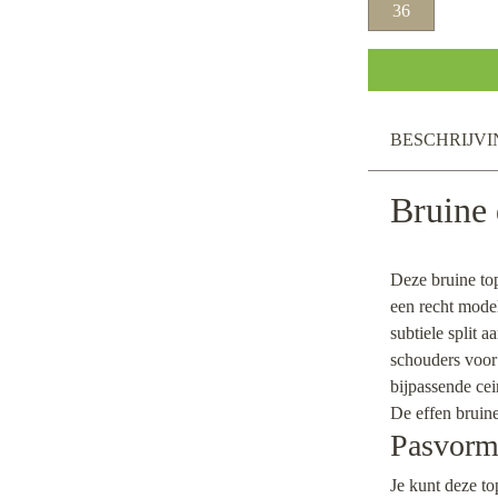
36
BESCHRIJVI
Bruine 
Deze bruine top
een recht mode
subtiele split 
schouders voor 
bijpassende cein
De effen bruine
Pasvorm 
Je kunt deze to