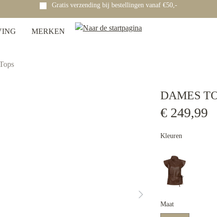
Gratis verzending bij bestellingen vanaf €50,-
VING
MERKEN
Tops
DAMES TO
€ 249,99
Kleuren
Maat