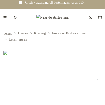
Gratis verzending bij bestellingen vanaf €50,-
e hoofdinhoud
Dames
Kleding
Jassen & Bodywarmers
Terug
Leren jassen