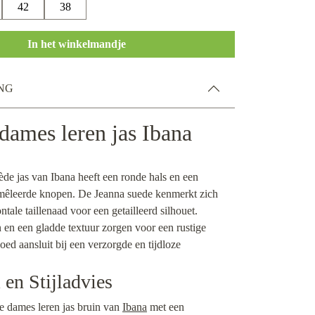
42
38
In het winkelmandje
NG
dames leren jas Ibana
de jas van Ibana heeft een ronde hals en een
emêleerde knopen. De Jeanna suede kenmerkt zich
ntale taillenaad voor een getailleerd silhouet.
n een gladde textuur zorgen voor een rustige
goed aansluit bij een verzorgde en tijdloze
en Stijladvies
 dames leren jas bruin van
Ibana
met een