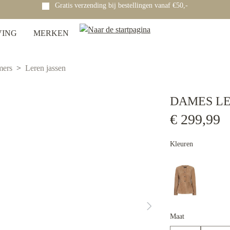
Gratis verzending bij bestellingen vanaf €50,-
VING
MERKEN
mers
Leren jassen
DAMES LE
€ 299,99
Kleuren
Maat