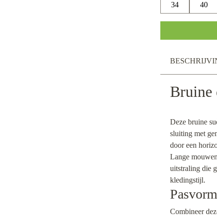
34
40
BESCHRIJVI
Bruine 
Deze bruine suè
sluiting met g
door een horizo
Lange mouwen e
uitstraling die 
kledingstijl.
Pasvorm 
Combineer deze