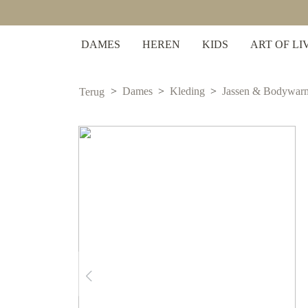
 zoekopdracht
Ga naar de hoofdnavigatie
DAMES
HEREN
KIDS
ART OF LI
Dames
Kleding
Jassen & Bodywar
Terug