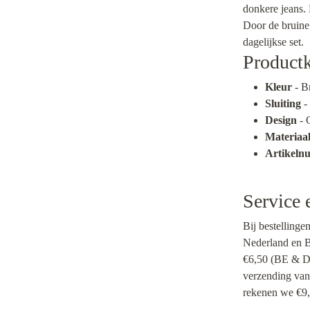
donkere jeans.
Door de bruine 
dagelijkse set.
Product
Kleur
- B
Sluiting
-
Design
- 
Materiaa
Artikel
Service 
Bij bestellinge
Nederland en Be
€6,50 (BE & DE
verzending van
rekenen we €9,