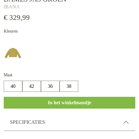
IBANA
€ 329,99
Kleuren
Maat
40
42
36
38
In het winkelmandje
SPECIFICATIES