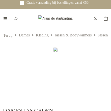
Gratis verzending bij bestellingen vanaf €50,-
e hoofdinhoud
Dames
Kleding
Jassen & Bodywarmers
Jassen
Terug
DAMES JAS GROEN