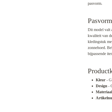
pasvorm.
Pasvorm 
Dit model valt 
kwaliteit van d
kledingstuk met
zonnehoed. Bek
bijpassende it
Product
Kleur
- G
Design
- 
Materiaa
Artikel