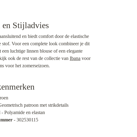
en Stijladvies
aansluitend en biedt comfort door de elastische
e stof. Voor een complete look combineer je dit
 een luchtige linnen blouse of een elegante
ijk ook de rest van de collectie van
Ibana
voor
ems voor het zomerseizoen.
kenmerken
roen
Geometrisch patroon met strikdetails
l
- Polyamide en elastan
nummer
- 302530115