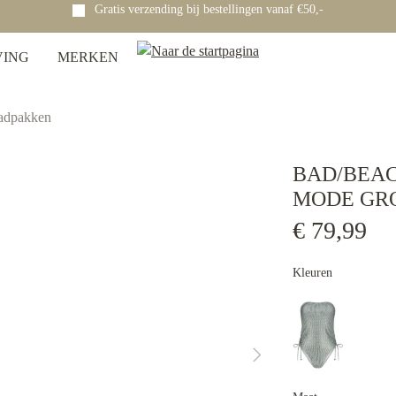
Gratis verzending bij bestellingen vanaf €50,-
VING
MERKEN
adpakken
BAD/BEA
MODE GR
€ 79,99
Kleuren