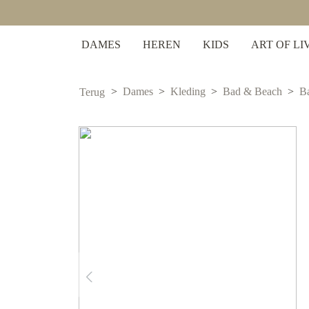
 zoekopdracht
Ga naar de hoofdnavigatie
DAMES
HEREN
KIDS
ART OF LI
Dames
Kleding
Bad & Beach
B
Terug