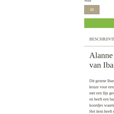
Maat
40
BESCHRIJVI
Alanne
van Ib
Dit groene Iban
keuze voor een
met een fijn ge
en heeft een b
koordjes waarme
Het item heeft 