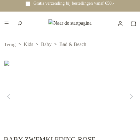
Gratis verzending bij bestellingen vanaf €50,-
e hoofdinhoud
Kids
Baby
Bad & Beach
Terug
BABY ZWEMKLEDING ROSE