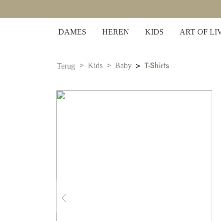
 zoekopdracht
Ga naar de hoofdnavigatie
DAMES
HEREN
KIDS
ART OF LI
T-Shirts
Kids
Baby
Terug