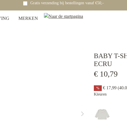
Gratis verzending bij bestellingen vanaf €50,-
VING
MERKEN
BABY T-S
ECRU
€ 10,79
€ 17,99
(40.
%
Kleuren