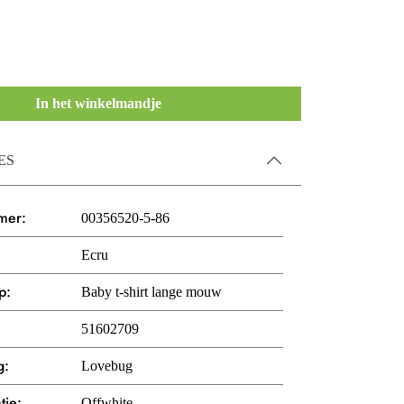
In het winkelmandje
ES
mer:
00356520-5-86
Ecru
p:
Baby t-shirt lange mouw
51602709
g:
Lovebug
tie:
Offwhite