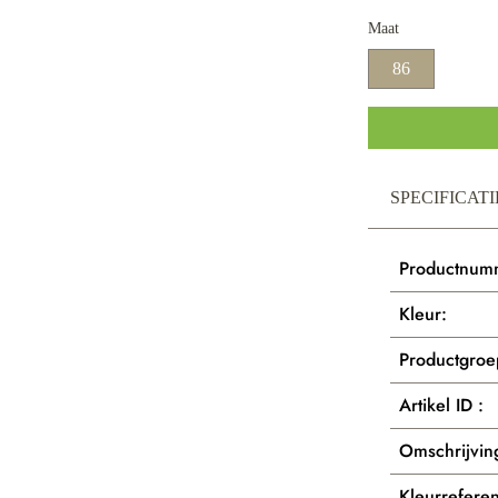
Maat
86
SPECIFICATI
Productnum
Kleur:
Productgroe
Artikel ID :
Omschrijvin
Kleurreferen