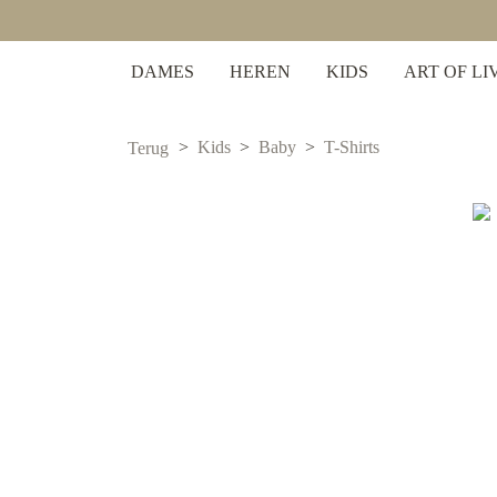
 zoekopdracht
Ga naar de hoofdnavigatie
DAMES
HEREN
KIDS
ART OF LI
Kids
Baby
T-Shirts
Terug