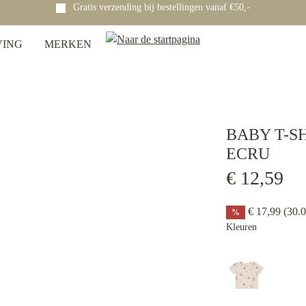
Gratis verzending bij bestellingen vanaf €50,-
VING
MERKEN
BABY T-S
ECRU
€ 12,59
€ 17,99
(30.
%
Kleuren