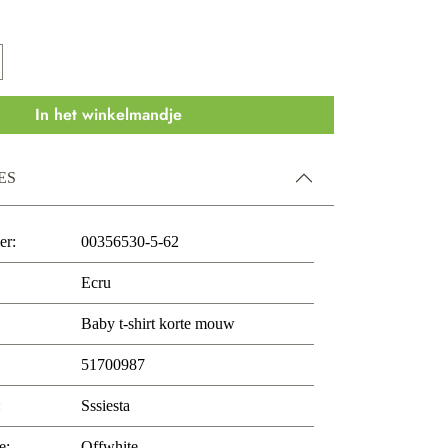
In het winkelmandje
ES
er:
00356530-5-62
Ecru
Baby t-shirt korte mouw
51700987
:
Sssiesta
e:
Offwhite