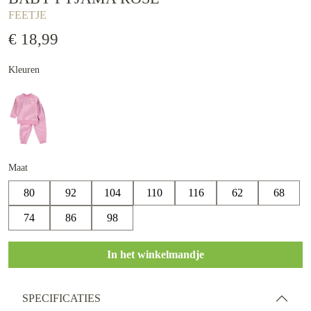
FEETJE
€ 18,99
Kleuren
Maat
80
92
104
110
116
62
68
74
86
98
In het winkelmandje
SPECIFICATIES