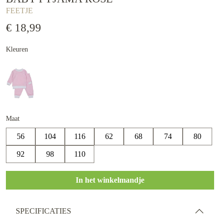
FEETJE
€ 18,99
Kleuren
Maat
56
104
116
62
68
74
80
92
98
110
In het winkelmandje
SPECIFICATIES