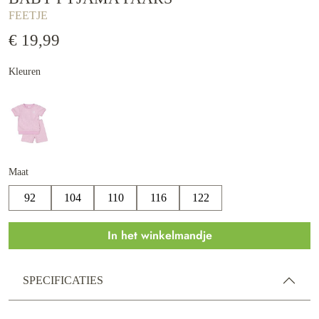
FEETJE
€ 19,99
Kleuren
Maat
92
104
110
116
122
In het winkelmandje
SPECIFICATIES