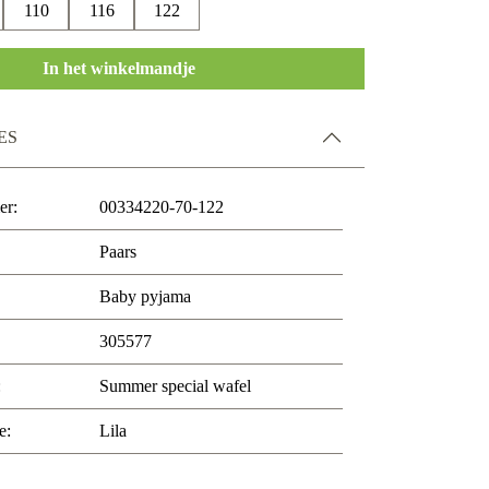
110
116
122
In het winkelmandje
ES
er:
00334220-70-122
Paars
Baby pyjama
305577
:
Summer special wafel
e:
Lila