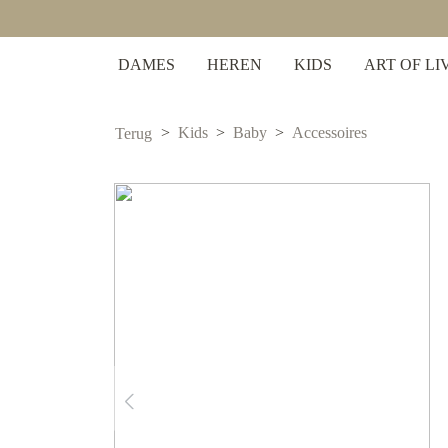
 zoekopdracht
Ga naar de hoofdnavigatie
DAMES
HEREN
KIDS
ART OF LI
Kids
Baby
Accessoires
Terug