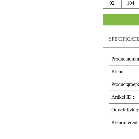
92
104
SPECIFICATI
Productnumm
Kleur:
Productgroep:
Artikel ID :
Omschrijving
Kleurreferenti