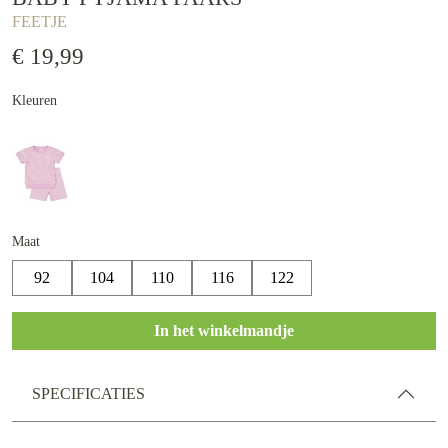
FEETJE
€ 19,99
Kleuren
Maat
92
104
110
116
122
In het winkelmandje
SPECIFICATIES