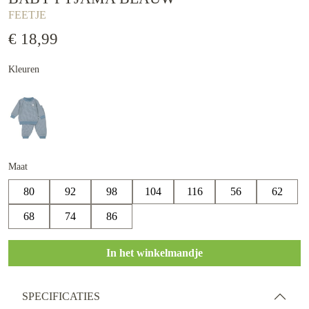
FEETJE
€ 18,99
Kleuren
Maat
80
92
98
104
116
56
62
68
74
86
In het winkelmandje
SPECIFICATIES