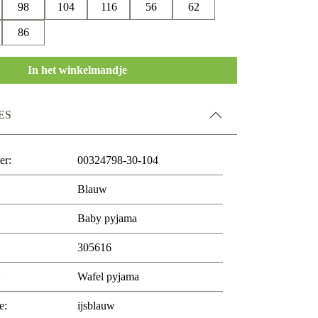
98
104
116
56
62
86
In het winkelmandje
ES
er:
00324798-30-104
Blauw
Baby pyjama
305616
:
Wafel pyjama
e:
ijsblauw