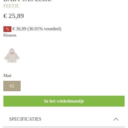
FEETJE
€ 25,89
€ 36,99
(30.01% voordeel)
%
Kleuren
Maat
62
In het winkelmandje
SPECIFICATIES