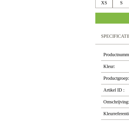
XS
S
SPECIFICATI
Productnumm
Kleur:
Productgroep:
Artikel ID :
Omschrijving
Kleurreferenti