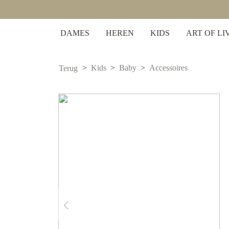
 zoekopdracht
Ga naar de hoofdnavigatie
DAMES
HEREN
KIDS
ART OF LI
Kids
Baby
Accessoires
Terug