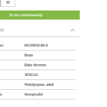
M
In het winkelmandje
ES
er:
00339056-80-S
Bruin
Baby diversen
3056143
:
Wafelpyjama- adult
e:
Stroopwafel