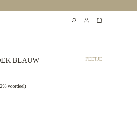
OEK BLAUW
FEETJE
02% voordeel)