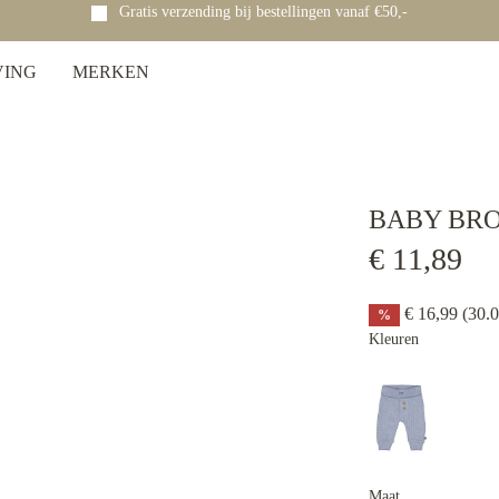
Gratis verzending bij bestellingen vanaf €50,-
VING
MERKEN
BABY BR
€ 11,89
€ 16,99
(30.
%
Kleuren
Maat