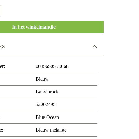
In het winkelmandje
ES
er:
00356505-30-68
Blauw
Baby broek
52202495
:
Blue Ocean
e:
Blauw melange