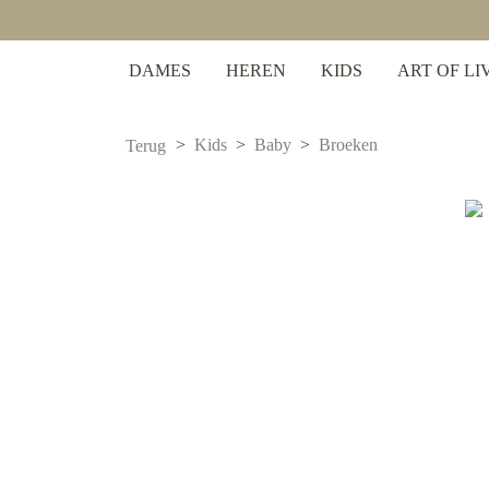
 zoekopdracht
Ga naar de hoofdnavigatie
DAMES
HEREN
KIDS
ART OF LI
Kids
Baby
Broeken
Terug