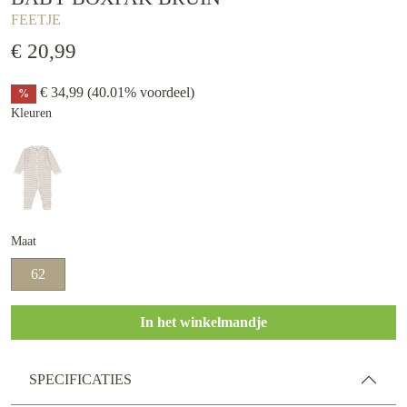
FEETJE
€ 20,99
€ 34,99
(40.01% voordeel)
%
Kleuren
Maat
62
In het winkelmandje
SPECIFICATIES