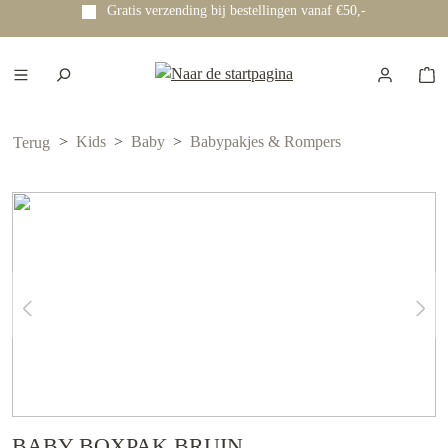
Gratis verzending bij bestellingen vanaf €50,-
e hoofdinhoud
Kids
Baby
Babypakjes & Rompers
Terug
BABY BOXPAK BRUIN