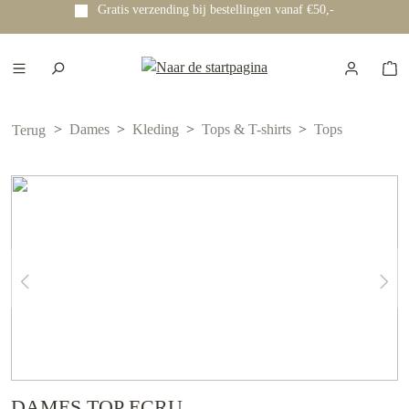
Gratis verzending bij bestellingen vanaf €50,-
e hoofdinhoud
Dames
Kleding
Tops & T-shirts
Tops
Terug
DAMES TOP ECRU