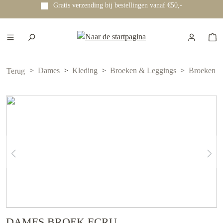
Gratis verzending bij bestellingen vanaf €50,-
e hoofdinhoud
Dames
Kleding
Broeken & Leggings
Broeken
Terug
DAMES BROEK ECRU