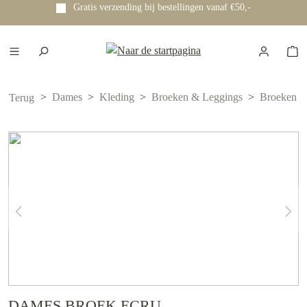
Gratis verzending bij bestellingen vanaf €50,-
e hoofdinhoud
Dames
Kleding
Broeken & Leggings
Broeken
Terug
DAMES BROEK ECRU