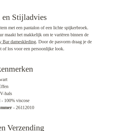
en Stijladvies
tem met een pantalon of een lichte spijkerbroek.
ur maakt het makkelijk om te variëren binnen de
y Bar dameskleding
. Door de pasvorm draag je de
t of los voor een persoonlijke look.
kenmerken
wart
Effen
 V-hals
l
- 100% viscose
nummer
- 26112010
en Verzending