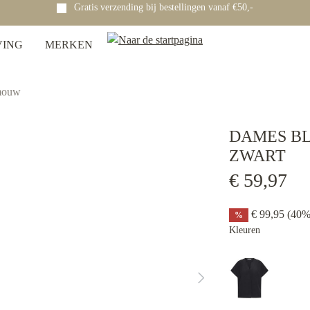
Gratis verzending bij bestellingen vanaf €50,-
VING
MERKEN
mouw
DAMES B
ZWART
€ 59,97
€ 99,95
(40%
%
Kleuren