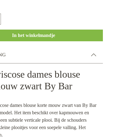
In het winkelmandje
NG
iscose dames blouse
mouw zwart By Bar
cose dames blouse korte mouw zwart van By Bar
t model. Het item beschikt over kapmouwen en
een subtiele verticale plooi. Bij de schouders
leine plooitjes voor een soepele valling. Het
n.