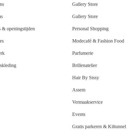
ns
Gallery Store
ns
Gallery Store
 & openingstijden
Personal Shopping
es
Modecafé & Fashion Food
rk
Parfumerie
tskleding
Brillenatelier
Hair By Sissy
Assem
Vermaakservice
Events
Gratis parkeren & Kiltunnel