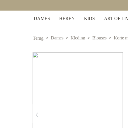
 zoekopdracht
Ga naar de hoofdnavigatie
DAMES
HEREN
KIDS
ART OF LI
Dames
Kleding
Blouses
Korte 
Terug