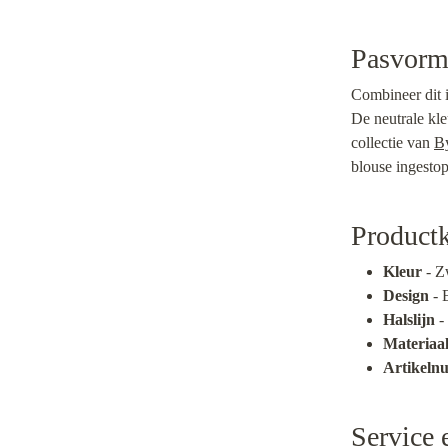
Pasvorm 
Combineer dit i
De neutrale kle
collectie van
B
blouse ingestop
Product
Kleur
- Z
Design
- 
Halslijn
-
Materiaa
Artikel
Service 